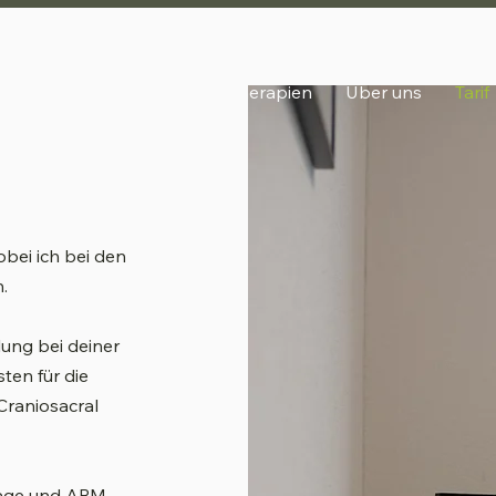
Therapien
Über uns
Tarif
obei ich bei den
.
lung bei deiner
ten für die
raniosacral
sage und APM-