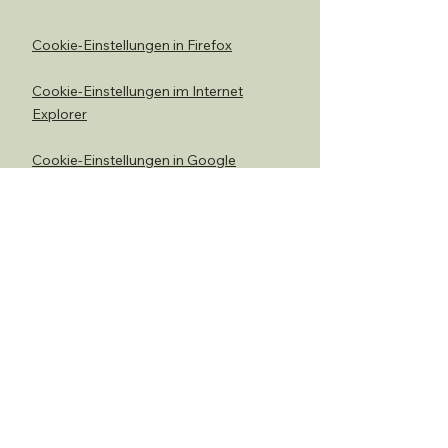
Cookie-Einstellungen in Firefox
Cookie-Einstellungen im Internet
Explorer
Cookie-Einstellungen in Google
Chrome
Cookie-Einstellungen in Safari (OS X)
Cookie-Einstellungen in Safari (iOS)
Cookie-Einstellungen in Android
Um die Verwendung eigener Daten
durch Google Analytics auf allen
Websites abzulehnen und zu